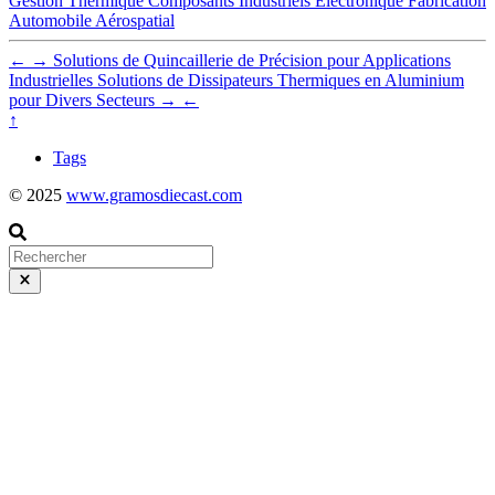
Gestion Thermique
Composants Industriels
Électronique
Fabrication
Automobile
Aérospatial
←
→
Solutions de Quincaillerie de Précision pour Applications
Industrielles
Solutions de Dissipateurs Thermiques en Aluminium
pour Divers Secteurs
→
←
↑
Tags
© 2025
www.gramosdiecast.com