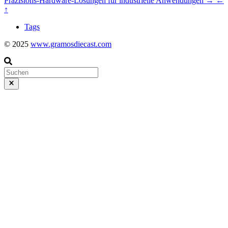
Präzisions-Hardware-Lösungen für industrielle Anwendungen
→
←
↑
Tags
© 2025
www.gramosdiecast.com