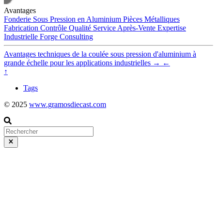
Avantages
Fonderie Sous Pression en Aluminium
Pièces Métalliques
Fabrication
Contrôle Qualité
Service Après-Vente
Expertise
Industrielle
Forge
Consulting
Avantages techniques de la coulée sous pression d'aluminium à
grande échelle pour les applications industrielles
→
←
↑
Tags
© 2025
www.gramosdiecast.com