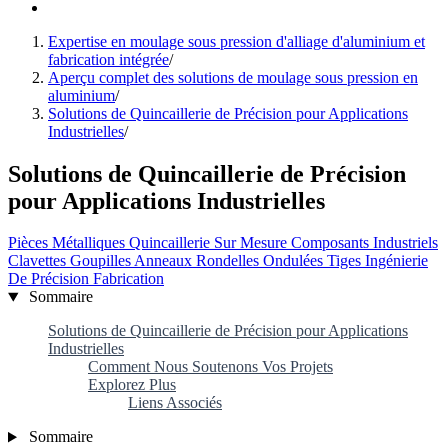
Expertise en moulage sous pression d'alliage d'aluminium et
fabrication intégrée
/
Aperçu complet des solutions de moulage sous pression en
aluminium
/
Solutions de Quincaillerie de Précision pour Applications
Industrielles
/
Solutions de Quincaillerie de Précision
pour Applications Industrielles
Pièces Métalliques
Quincaillerie Sur Mesure
Composants Industriels
Clavettes
Goupilles
Anneaux
Rondelles Ondulées
Tiges
Ingénierie
De Précision
Fabrication
Sommaire
Solutions de Quincaillerie de Précision pour Applications
Industrielles
Comment Nous Soutenons Vos Projets
Explorez Plus
Liens Associés
Sommaire