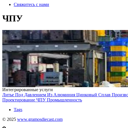
Свяжитесь с нами
ЧПУ
Интегрированные услуги
Литье Под Давлением Из Алюминия
Цинковый Сплав
Произв
Проектирование
ЧПУ
Промышленность
Tags
© 2025
www.gramosdiecast.com