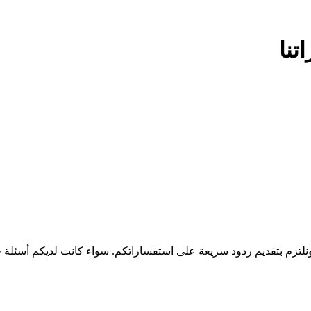
تنا
ونلتزم بتقديم ردود سريعة على استفساراتكم. سواء كانت لديكم أسئلة ح