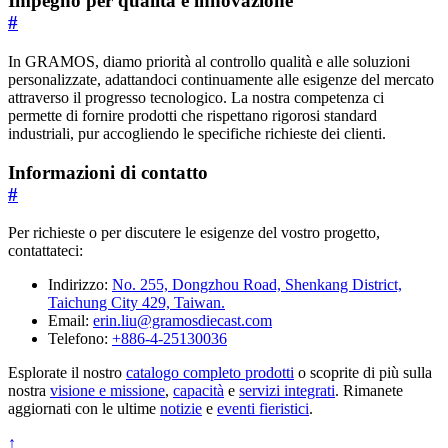
Impegno per qualità e innovazione
#
In GRAMOS, diamo priorità al controllo qualità e alle soluzioni
personalizzate, adattandoci continuamente alle esigenze del mercato
attraverso il progresso tecnologico. La nostra competenza ci
permette di fornire prodotti che rispettano rigorosi standard
industriali, pur accogliendo le specifiche richieste dei clienti.
Informazioni di contatto
#
Per richieste o per discutere le esigenze del vostro progetto,
contattateci:
Indirizzo:
No. 255, Dongzhou Road, Shenkang District,
Taichung City 429, Taiwan.
Email:
erin.liu@gramosdiecast.com
Telefono:
+886-4-25130036
Esplorate il nostro
catalogo completo prodotti
o scoprite di più sulla
nostra
visione e missione
,
capacità
e
servizi integrati
. Rimanete
aggiornati con le ultime
notizie
e
eventi fieristici
.
↑