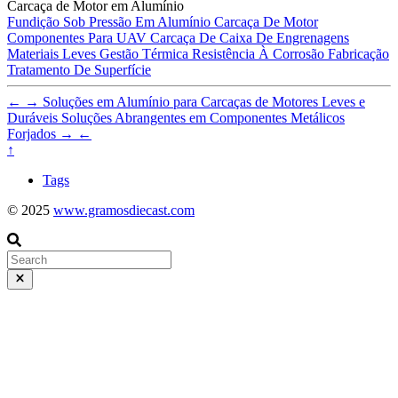
Carcaça de Motor em Alumínio
Fundição Sob Pressão Em Alumínio
Carcaça De Motor
Componentes Para UAV
Carcaça De Caixa De Engrenagens
Materiais Leves
Gestão Térmica
Resistência À Corrosão
Fabricação
Tratamento De Superfície
←
→
Soluções em Alumínio para Carcaças de Motores Leves e
Duráveis
Soluções Abrangentes em Componentes Metálicos
Forjados
→
←
↑
Tags
© 2025
www.gramosdiecast.com