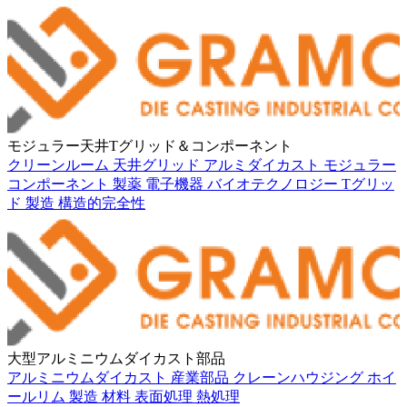
モジュラー天井Tグリッド＆コンポーネント
クリーンルーム
天井グリッド
アルミダイカスト
モジュラー
コンポーネント
製薬
電子機器
バイオテクノロジー
Tグリッ
ド
製造
構造的完全性
大型アルミニウムダイカスト部品
アルミニウムダイカスト
産業部品
クレーンハウジング
ホイ
ールリム
製造
材料
表面処理
熱処理