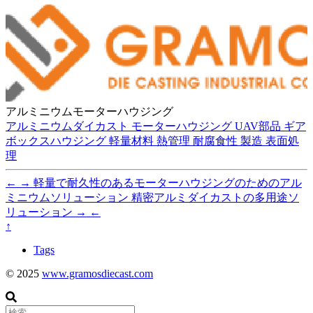
アルミニウムモーターハウジング
アルミニウムダイカスト
モーターハウジング
UAV部品
ギア
ボックスハウジング
軽量材料
熱管理
耐腐食性
製造
表面処
理
←
→
軽量で耐久性のあるモーターハウジングのためのアル
ミニウムソリューション
精密アルミダイカストの多用途ソ
リューション
→
←
↑
Tags
© 2025
www.gramosdiecast.com