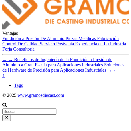
Ventajas
Fundición a Presión De Aluminio
Piezas Metálicas
Fabricación
Control De Calidad
Servicio Postventa
Experiencia en La Industria
Forja
Consultoría
←
→
Beneficios de Ingeniería de la Fundición a Presión de
Aluminio a Gran Escala para Aplicaciones Industriales
Soluciones
de Hardware de Precisión para Aplicaciones Industriales
→
←
↑
Tags
© 2025
www.gramosdiecast.com