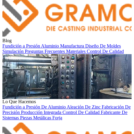
Blog
Fundición a Presión
Aluminio
Manufactura
Diseño De Moldes
Simulación
Preguntas Frecuentes
Materiales
Control De Calidad
Lo Que Hacemos
Fundición a Presión De Aluminio
Aleación De Zinc
Fabricación De
Precisión
Producción Integrada
Control De Calidad
Fabricante De
Sistemas
Piezas Metálicas
Forja